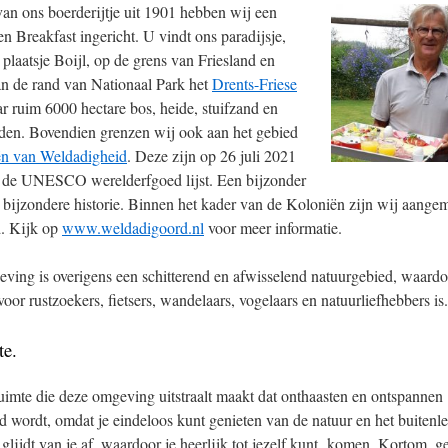
van ons boerderijtje uit 1901 hebben wij een
en Breakfast ingericht. U vindt ons paradijsje,
 plaatsje Boijl, op de grens van Friesland en
an de rand van Nationaal Park het
Drents-Friese
ar ruim 6000 hectare bos, heide, stuifzand en
den. Bovendien grenzen wij ook aan het gebied
n van Weldadigheid
. Deze zijn op 26 juli 2021
de UNESCO werelderfgoed lijst. Een bijzonder
 bijzondere historie. Binnen het kader van de Koloniën zijn wij aangem
. Kijk op
www.weldadigoord.nl
voor meer informatie.
ving is overigens een schitterend en afwisselend natuurgebied, waardo
voor rustzoekers, fietsers, wandelaars, vogelaars en natuurliefhebbers is.
te.
ruimte die deze omgeving uitstraalt maakt dat onthaasten en ontspannen
d wordt, omdat je eindeloos kunt genieten van de natuur en het buitenl
es glijdt van je af, waardoor je heerlijk tot jezelf kunt komen. Kortom, ge