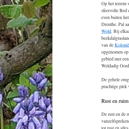
Op het terrein 
sfeervolle Bed 
even buiten het
Drenthe. Pal a
Wold
. Bij elka
beekdalgraslan
van de
Kolonië
opgenomen op 
gebied met een
Weldadig Oord
De gehele omge
prachtige plek 
Rust en ruim
De rust en de 
vanzelfspreken
tot rust en all