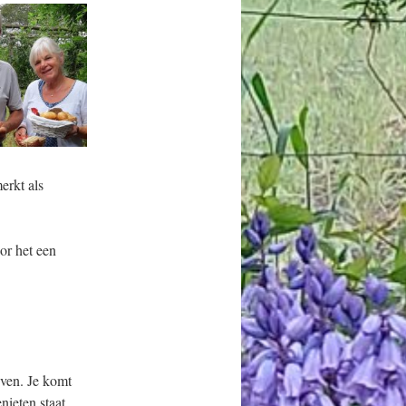
erkt als
or het een
even. Je komt
nieten staat