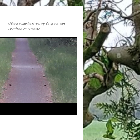
Ultiem vakantiegevoel op de grens van
Friesland en Drenthe