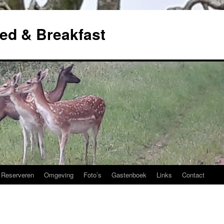
ed & Breakfast
Reserveren
Omgeving
Foto’s
Gastenboek
Links
Contact