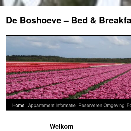
Ga
naar
De Boshoeve – Bed & Breakfa
de
inhoud
Home
Appartement
Informatie
Reserveren
Omgeving
Fo
Welkom