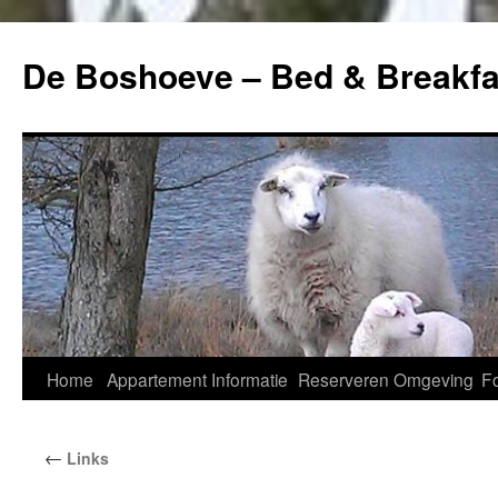
Ga
naar
De Boshoeve – Bed & Breakfa
de
inhoud
Home
Appartement
Informatie
Reserveren
Omgeving
Fo
←
Links